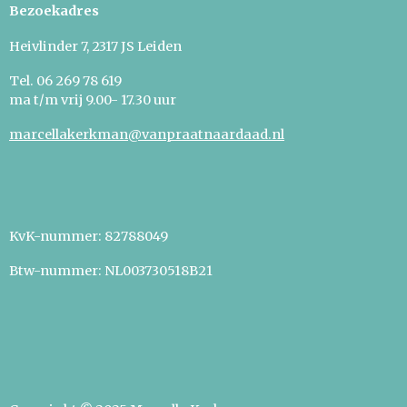
Bezoekadres
Heivlinder 7, 2317 JS Leiden
Tel. 06 269 78 619
m
a t/m vrij 9.00- 17.30 uur
marcellakerkman@vanpraatnaardaad.nl
KvK-nummer: 82788049
Btw-nummer: NL003730518B21