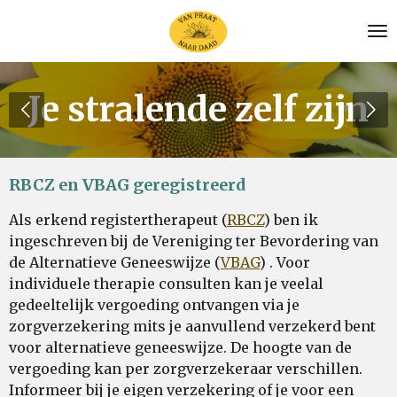
Ga
direct
naar
de
Je stralende zelf zijn
hoofdinhoud
RBCZ en VBAG geregistreerd
Als erkend registertherapeut (
RBCZ
) ben ik
ingeschreven bij de Vereniging ter Bevordering van
de Alternatieve Geneeswijze (
VBAG
) . Voor
individuele therapie consulten kan je veelal
gedeeltelijk vergoeding ontvangen via je
zorgverzekering mits je aanvullend verzekerd bent
voor alternatieve geneeswijze. De hoogte van de
vergoeding kan per zorgverzekeraar verschillen.
Informeer bij je eigen verzekering of je voor een