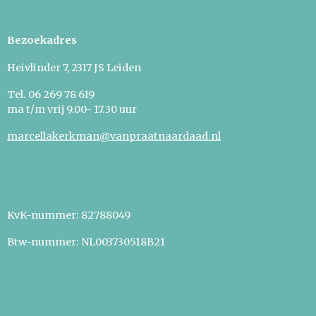
Bezoekadres
Heivlinder 7, 2317 JS Leiden
Tel. 06 269 78 619
m
a t/m vrij 9.00- 17.30 uur
marcellakerkman@vanpraatnaardaad.nl
KvK-nummer: 82788049
Btw-nummer: NL003730518B21